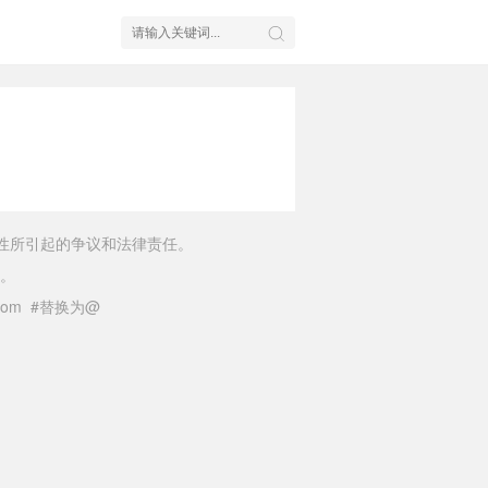
性所引起的争议和法律责任。
。
il.com #替换为@