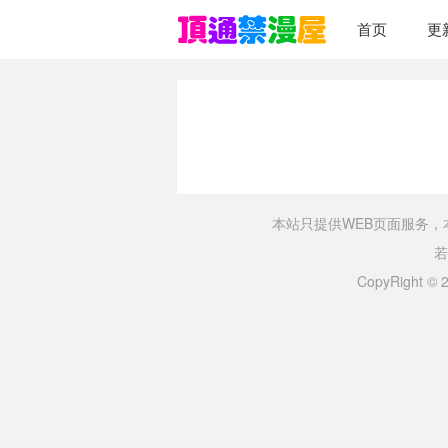
首页
更
本站只提供WEB页面服务
若
CopyRight ©