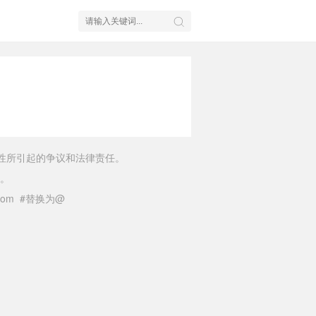
性所引起的争议和法律责任。
。
il.com #替换为@