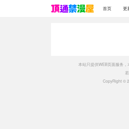
首页
更
本站只提供WEB页面服务
若
CopyRight ©